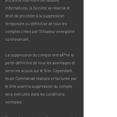
encore la fourniture de fausses
informations, la Société se réserve le
droit de procéder à la suppression
temporaire ou définitive de tous les
comptes crées par l'tilisateur enregistré
contrevenant.
La suppression du compte entraÃ®ne la
perte définitive de tous les avantages et
services acquis sur le Site. Cependant,
toute Commande réalisée et facturée par
le Site avant la suppression du compte
sera exécutée dans les conditions
normales.