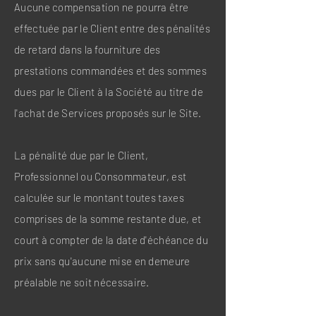
Aucune compensation ne pourra être
effectuée par le Client entre des pénalités
de retard dans la fourniture des
prestations commandées et des sommes
dues par le Client à la Société au titre de
l'achat de Services proposés sur le Site.
La pénalité due par le Client,
Professionnel ou Consommateur, est
calculée sur le montant toutes taxes
comprises de la somme restante due, et
court à compter de la date d'échéance du
prix sans qu'aucune mise en demeure
préalable ne soit nécessaire.