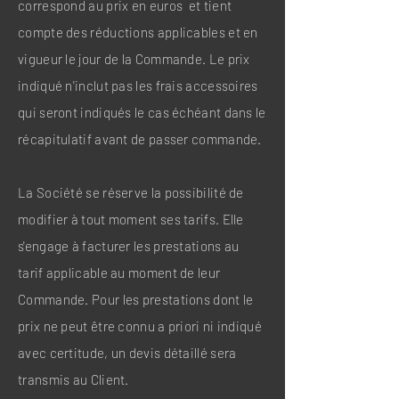
correspond au prix en euros et tient
compte des réductions applicables et en
vigueur le jour de la Commande. Le prix
indiqué n'inclut pas les frais accessoires
qui seront indiqués le cas échéant dans le
récapitulatif avant de passer commande.
La Société se réserve la possibilité de
modifier à tout moment ses tarifs. Elle
s'engage à facturer les prestations au
tarif applicable au moment de leur
Commande. Pour les prestations dont le
prix ne peut être connu a priori ni indiqué
avec certitude, un devis détaillé sera
transmis au Client.