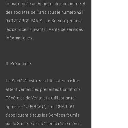
immatriculée au Registre du commerce et
des sociétés de Paris sous le numéro
421
940 297
RCS PARIS . La Société propose
les services suivants : Vente de services
informatiques .
II. Préambule
La Société invite ses Utilisateurs à lire
attentivement les présentes Conditions
Générales de Vente et d'utilisation (ci-
après les " CGV/CGU "). Les CGV/CGU
s'appliquent à tous les Services fournis
par la Société à ses Clients d'une même