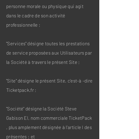
personne morale ou physique qui agit
dans le cadre de son activité
professionnelle ;
"Services" désigne toutes les prestations
de service proposées aux Utilisateurs par
la Société à travers le présent Site ;
"Site" désigne le présent Site, c'est-à -dire
Ticketpack.fr ;
"Société" désigne la Société Steve
Gabison EI, nom commerciale TicketPack
, plus amplement désignée à l'article I des
présentes ; et