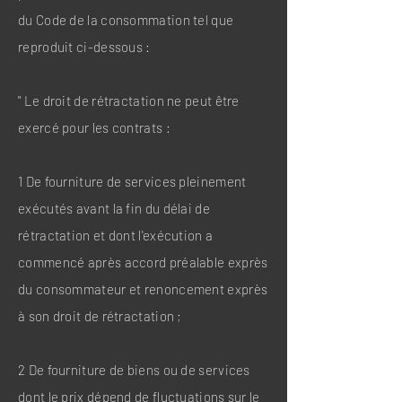
du Code de la consommation tel que
reproduit ci-dessous :
" Le droit de rétractation ne peut être
exercé pour les contrats :
1 De fourniture de services pleinement
exécutés avant la fin du délai de
rétractation et dont l'exécution a
commencé après accord préalable exprès
du consommateur et renoncement exprès
à son droit de rétractation ;
2 De fourniture de biens ou de services
dont le prix dépend de fluctuations sur le