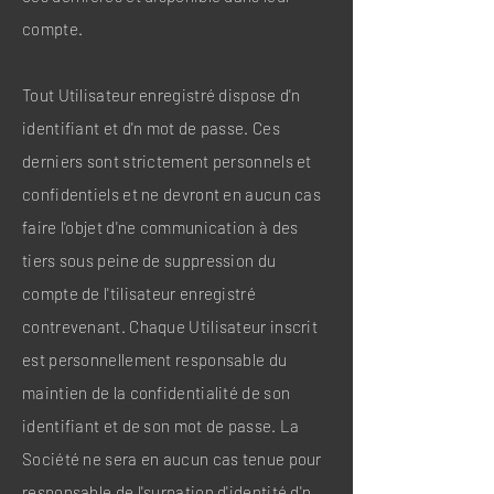
compte.
Tout Utilisateur enregistré dispose d'n
identifiant et d'n mot de passe. Ces
derniers sont strictement personnels et
confidentiels et ne devront en aucun cas
faire l'objet d'ne communication à des
tiers sous peine de suppression du
compte de l'tilisateur enregistré
contrevenant. Chaque Utilisateur inscrit
est personnellement responsable du
maintien de la confidentialité de son
identifiant et de son mot de passe. La
Société ne sera en aucun cas tenue pour
responsable de l'surpation d'identité d'n