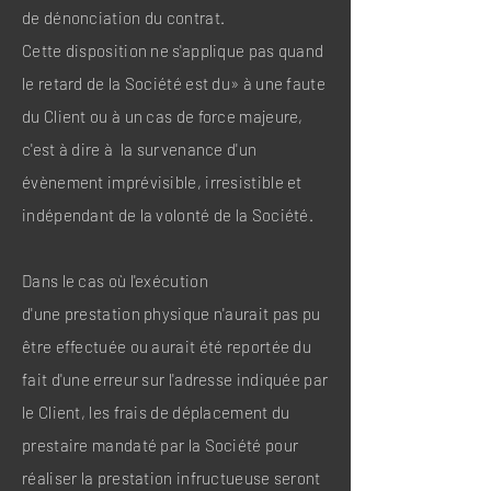
de dénonciation du contrat.
Cette disposition ne s'applique pas quand
le retard de la Société est du» à une faute
du Client ou à un cas de force majeure,
c'est à dire à la survenance d'un
évènement imprévisible, irresistible et
indépendant de la volonté de la Société.
Dans le cas où l'exécution
d'une prestation physique n'aurait pas pu
être effectuée ou aurait été reportée du
fait d'une erreur sur l'adresse indiquée par
le Client, les frais de déplacement du
prestaire mandaté par la Société pour
réaliser la prestation infructueuse seront