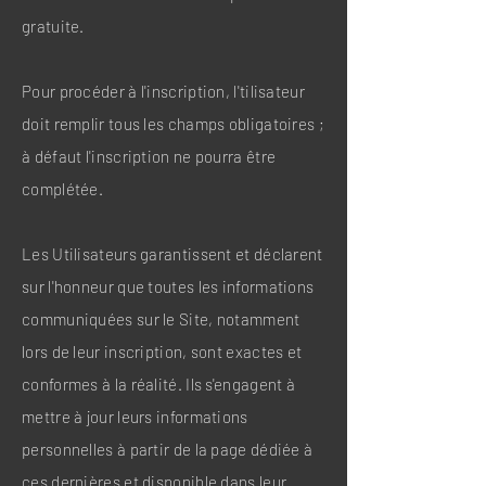
gratuite.
Pour procéder à l'inscription, l'tilisateur
doit remplir tous les champs obligatoires ;
à défaut l'inscription ne pourra être
complétée.
Les Utilisateurs garantissent et déclarent
sur l'honneur que toutes les informations
communiquées sur le Site, notamment
lors de leur inscription, sont exactes et
conformes à la réalité. Ils s'engagent à
mettre à jour leurs informations
personnelles à partir de la page dédiée à
ces dernières et disponible dans leur