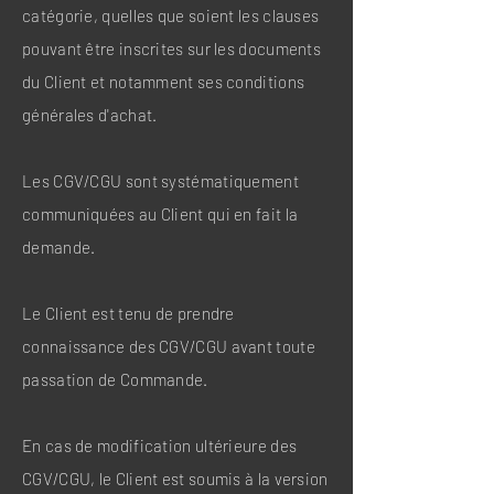
catégorie, quelles que soient les clauses
pouvant être inscrites sur les documents
du Client et notamment ses conditions
générales d'achat.
Les CGV/CGU sont systématiquement
communiquées au Client qui en fait la
demande.
Le Client est tenu de prendre
connaissance des CGV/CGU avant toute
passation de Commande.
En cas de modification ultérieure des
CGV/CGU, le Client est soumis à la version