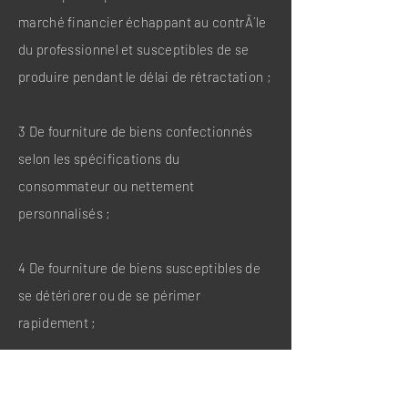
marché financier échappant au contrÃ´le
du professionnel et susceptibles de se
produire pendant le délai de rétractation ;
3 De fourniture de biens confectionnés
selon les spécifications du
consommateur ou nettement
personnalisés ;
4 De fourniture de biens susceptibles de
se détériorer ou de se périmer
rapidement ;
5 De fourniture de biens qui ont été
descellés par le consommateur après la