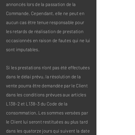
annoncés lors de la passation de la
Commande. Cependant, elle ne peut en
aucun cas être tenue responsable pour
les retards de réalisation de prestation
occasionnés en raison de fautes qui ne lui
sont imputables.
Si les prestations n'ont pas été effectuées
dans le délai prévu, la résolution de la
vente pourra être demandée par le Client
dans les conditions prévues aux articles
L138-2 et L138-3 du Code de la
consommation. Les sommes versées par
le Client lui seront restituées au plus tard
dans les quatorze jours qui suivent la date