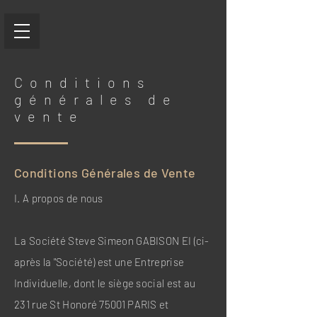
Conditions
générales de
vente
Conditions Générales de Vente
I. A propos de nous
La Société Steve Simeon GABISON EI (ci-
après la "Société) est une Entreprise
Individuelle, dont le siège social est au
231 rue St Honoré 75001 PARIS et