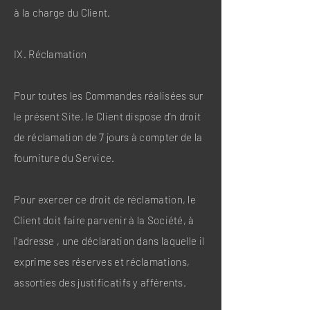
à la charge du Client.
IX. Réclamation
Pour toutes les Commandes réalisées sur
le présent Site, le Client dispose d'n droit
de réclamation de 7 jours à compter de la
fourniture du Service.
Pour exercer ce droit de réclamation, le
Client doit faire parvenir à la Société, à
l'adresse , une déclaration dans laquelle il
exprime ses réserves et réclamations,
assorties des justificatifs y afférents.