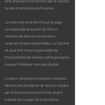
sont proposés directement par la Société
ou ses prestataires partenaires.
Les services sont décrits sur la page
correspondante au sein du Site et
mention est faite de toutes leurs
caractéristiques essentielles. La Société
ne peut être tenue responsable de
l'impossibilité de réaliser ladite prestation
lorsque l'tilisateur n'est pas éligible.
Lorsqu'n Utilisateur enregistré souhaite
obtenir une prestation de service vendue
par la Société à travers le Site, le prix
indiqué sur la page de la prestation