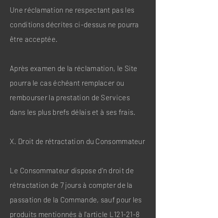
Une réclamation ne respectant pas les
conditions décrites ci-dessus ne pourra
être acceptée.
Après examen de la réclamation, le Site
pourra le cas échéant remplacer ou
rembourser la prestation de Services
dans les plus brefs délais et à ses frais.
X. Droit de rétractation du Consommateur
Le Consommateur dispose d'n droit de
rétractation de 7 jours à compter de la
passation de la Commande, sauf pour les
produits mentionnés à l'article L121-21-8