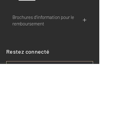
Brochures d'information pour le
remboursement
Veuillez vous reporter aux brochures
mises à disposition par chaque
émetteur:
Restez connecté
UP
BIMPLI
Sodexo
Edenred
Rejoignez-nous!