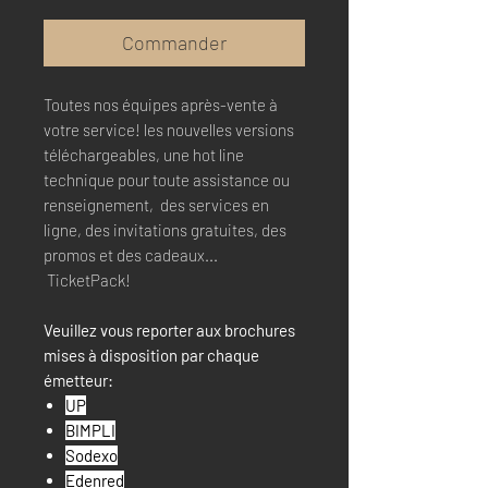
Commander
Toutes nos équipes après-vente à
votre service! les nouvelles versions
téléchargeables, une hot line
technique pour toute assistance ou
renseignement, des services en
ligne, des invitations gratuites, des
promos et des cadeaux...
TicketPack!
Veuillez vous reporter aux brochures
mises à disposition par chaque
émetteur:
UP
BIMPLI
Sodexo
Edenred