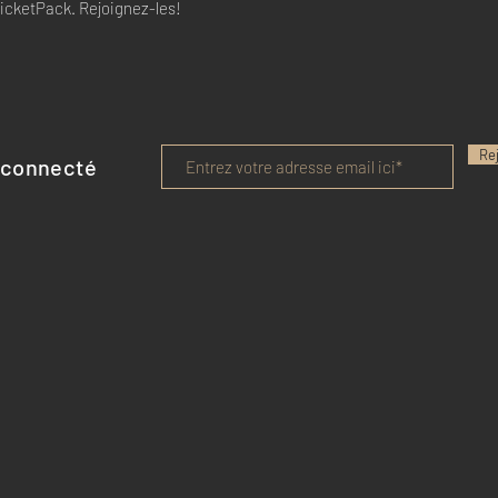
 TicketPack. Rejoignez-les!
Re
 connecté