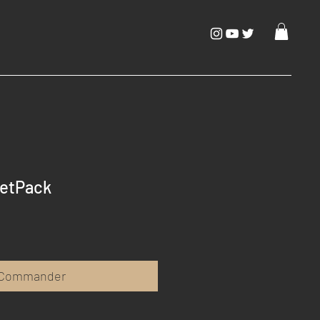
ketPack
Commander